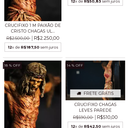
12
x de
R$50,83
sem juros
CRUCIFIXO 1 M PAIXÃO DE
CRISTO CHAGAS UL...
R$2.250,00
R$2.500,00
12
x de
R$187,50
sem juros
18
% OFF
14
% OFF
FRETE GRÁTIS
CRUCIFIXO CHAGAS
LEVES PAREDE
R$510,00
R$590,00
12
x de
R$42,50
sem juros