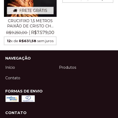
FRETE GRÁTIS
CRUCIFIXO 1,5 METROS
PAIXÃO DE CRISTO CH...
R$7.579,00
R$9.250,00
12
x de
R$631,58
sem juros
NAVEGAÇÃO
Início
Produtos
Contato
FORMAS DE ENVIO
CONTATO