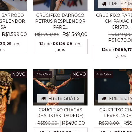
FRETE GR
CRUCIFIXO PAR
O BARROCO
CRUCIFIXO BARROCO
CM PAIXÃO 
ESPLENDOR
PETRUS RESPLENDOR
CRISTO...
SA
PARE...
R$1.599,00
R$1.549,00
R$1.340,00
R$1.799,00
R$1.070,0
33,25
sem
12
x de
R$129,08
sem
12
x de
R$89,17
ros
juros
juros
NOVO
NOVO
17
% OFF
14
% OFF
FRETE GRÁTIS
FRETE GR
CRUCIFIXO CHAGAS
CRUCIFIXO CH
REALISTAS (PAREDE)
LEVES PAR
R$490,00
R$5
R$590,00
R$590,00