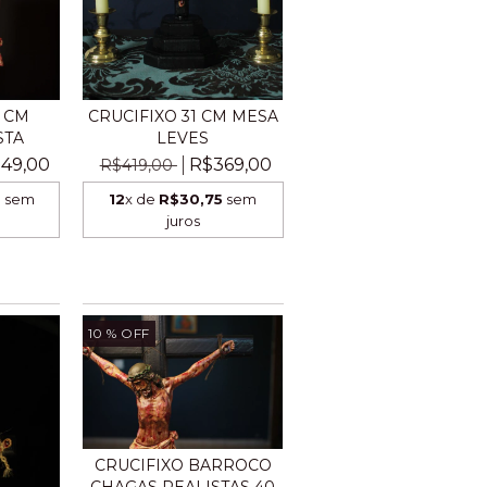
5 CM
CRUCIFIXO 31 CM MESA
STA
LEVES
49,00
R$369,00
R$419,00
8
sem
12
x de
R$30,75
sem
juros
10
% OFF
CRUCIFIXO BARROCO