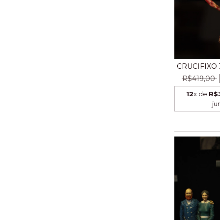
CRUCIFIXO 
R$419,00
12
x de
R$
ju