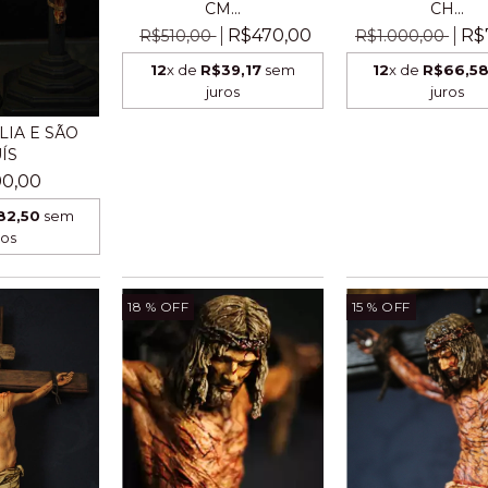
CH...
CM...
R$
R$470,00
R$1.000,00
R$510,00
12
x de
R$66,5
12
x de
R$39,17
sem
juros
juros
LIA E SÃO
ÍS
0,00
82,50
sem
ros
18
% OFF
15
% OFF