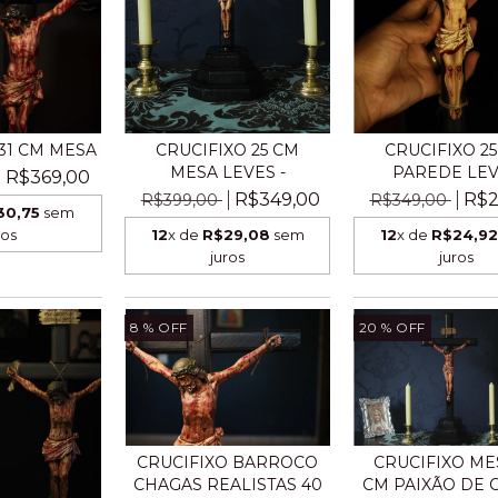
CRUCIFIXO 25 CM
31 CM MESA
CRUCIFIXO 2
MESA LEVES -
PAREDE LE
R$369,00
R$349,00
R$2
R$399,00
R$349,00
30,75
sem
12
x de
R$29,08
sem
ros
12
x de
R$24,9
juros
juros
8
% OFF
20
% OFF
CRUCIFIXO ME
CRUCIFIXO BARROCO
CM PAIXÃO DE 
CHAGAS REALISTAS 40