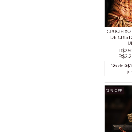
CRUCIFIXO 
DE CRIST
UL
R$2.5
R$2.2
12
x de
R$1
ju
12
% OFF