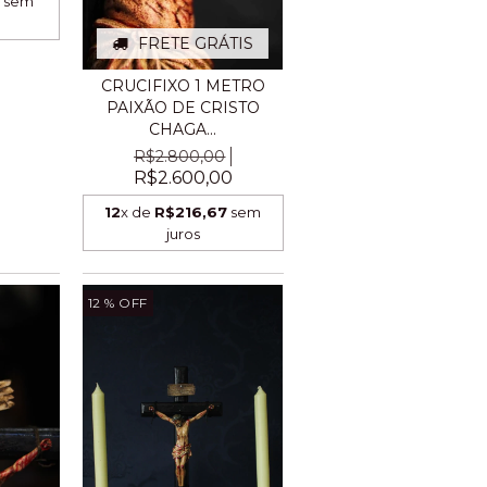
0
sem
FRETE GRÁTIS
CRUCIFIXO 1 METRO
PAIXÃO DE CRISTO
CHAGA...
R$2.800,00
R$2.600,00
12
x de
R$216,67
sem
juros
12
% OFF