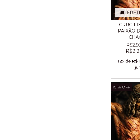
FRET
CRUCIFI
PAIXÃO D
CHAG
R$2.5
R$2.2
12
x de
R$1
ju
10
% OFF