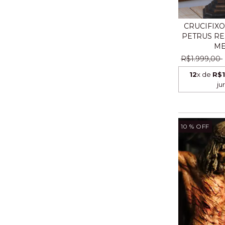
CRUCIFIX
PETRUS R
ME
R$1.999,00
12
x de
R$1
ju
10
% OFF