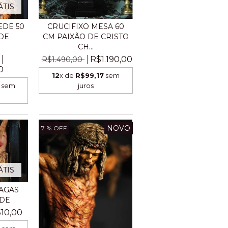
ÁTIS
EDE 50
CRUCIFIXO MESA 60
DE
CM PAIXÃO DE CRISTO
CH...
R$1.190,00
R$1.490,00
0
12
x de
R$99,17
sem
sem
juros
NOVO
7
% OFF
ÁTIS
AGAS
EDE
10,00