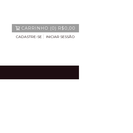
CARRINHO
(
0
)
R$0,00
CADASTRE-SE
INICIAR SESSÃO