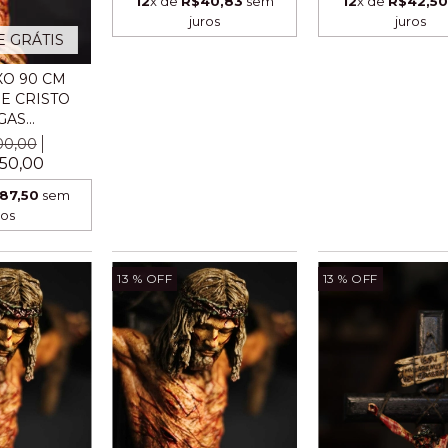
12
x de
R$40,83
sem
12
x de
R$42,5
juros
juros
E GRÁTIS
XO 90 CM
E CRISTO
AS...
00,00
50,00
87,50
sem
ros
13
% OFF
13
% OFF