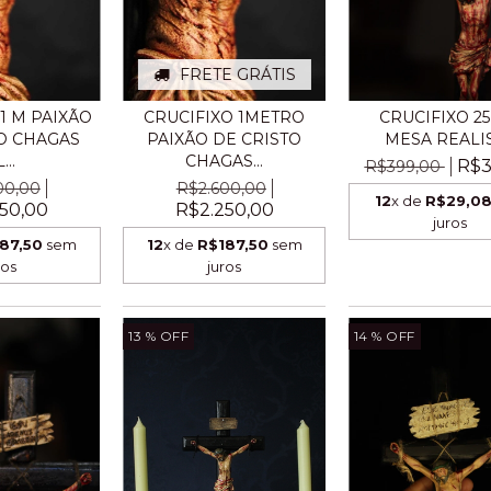
FRETE GRÁTIS
1 M PAIXÃO
CRUCIFIXO 1METRO
CRUCIFIXO 2
O CHAGAS
PAIXÃO DE CRISTO
MESA REALI
...
CHAGAS...
R$3
R$399,00
00,00
R$2.600,00
12
x de
R$29,0
50,00
R$2.250,00
juros
87,50
sem
12
x de
R$187,50
sem
ros
juros
13
% OFF
14
% OFF