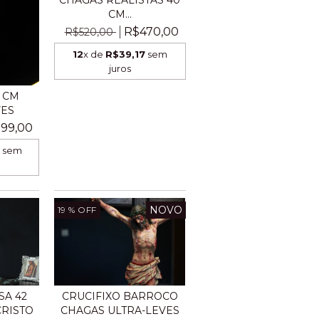
CHAGAS REALISTAS 40
CM...
R$470,00
R$520,00
12
x de
R$39,17
sem
juros
5 CM
VES
99,00
2
sem
NOVO
19
% OFF
SA 42
CRUCIFIXO BARROCO
CRISTO
CHAGAS ULTRA-LEVES