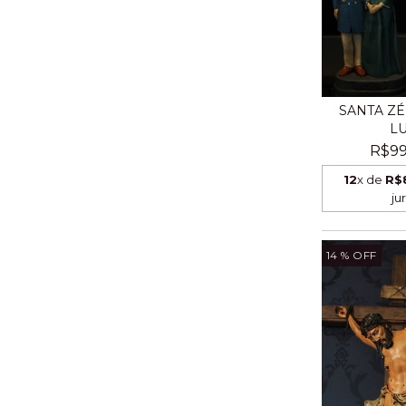
SANTA ZÉ
LU
R$99
12
x de
R$
ju
14
% OFF