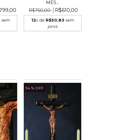
MES...
799,00
R$610,00
R$750,00
8
sem
12
x de
R$50,83
sem
juros
34
% OFF