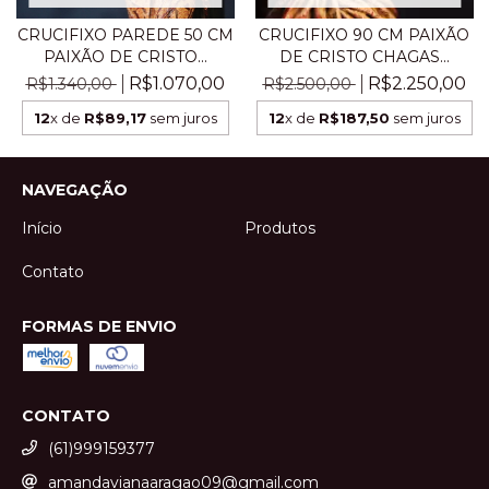
CRUCIFIXO PAREDE 50 CM
CRUCIFIXO 90 CM PAIXÃO
PAIXÃO DE CRISTO...
DE CRISTO CHAGAS...
R$1.070,00
R$2.250,00
R$1.340,00
R$2.500,00
12
x de
R$89,17
sem juros
12
x de
R$187,50
sem juros
NAVEGAÇÃO
Início
Produtos
Contato
FORMAS DE ENVIO
CONTATO
(61)999159377
amandavianaaragao09@gmail.com