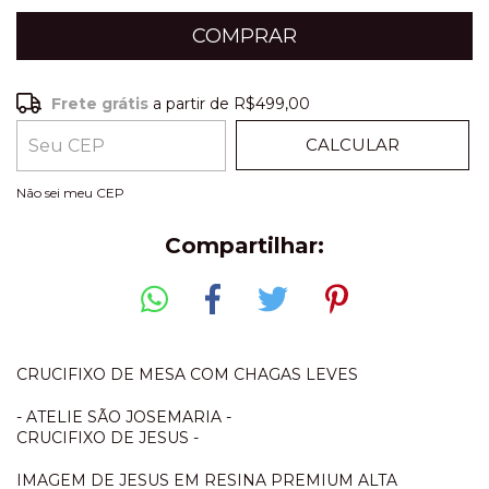
Frete grátis
a partir de
R$499,00
Frete grátis
R$499,00
CALCULAR
ALTERAR CEP
Entregas para o CEP:
Não sei meu CEP
Compartilhar:
CRUCIFIXO DE MESA COM CHAGAS LEVES
- ATELIE SÃO JOSEMARIA -
CRUCIFIXO DE JESUS -
IMAGEM DE JESUS EM RESINA PREMIUM ALTA