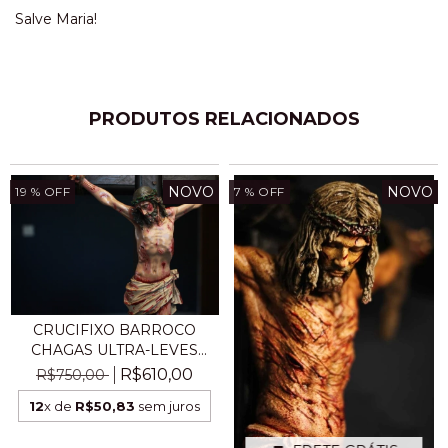
Salve Maria!
PRODUTOS RELACIONADOS
NOVO
NOVO
19
% OFF
7
% OFF
CRUCIFIXO BARROCO
CHAGAS ULTRA-LEVES
MES...
R$610,00
R$750,00
12
x de
R$50,83
sem juros