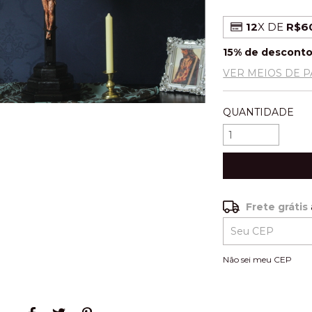
12
X DE
R$6
15% de descont
VER MEIOS DE 
QUANTIDADE
Frete grátis
Frete grátis
Entregas para o C
Não sei meu CEP