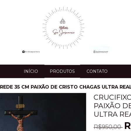
INÍCIO
PRODUTOS
CONTATO
REDE 35 CM PAIXÃO DE CRISTO CHAGAS ULTRA REAL
CRUCIFIX
PAIXÃO D
ULTRA REA
R
R$950,00