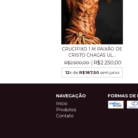
CRUCIFIXO 1 M PAIXÃO DE
CRISTO CHAGAS UL...
R$2.250,00
R$2.500,00
12
x de
R$187,50
sem juros
NAVEGAÇÃO
FORMAS DE 
Início
Produtos
Contato