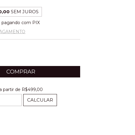
0,00
SEM JUROS
o
pagando com PIX
PAGAMENTO
a partir de
R$499,00
R$499,00
CALCULAR
ALTERAR CEP
EP: