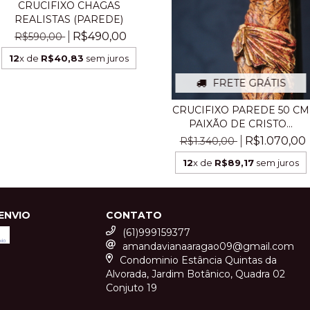
CRUCIFIXO CHAGAS
REALISTAS (PAREDE)
R$490,00
R$590,00
12
x de
R$40,83
sem juros
FRETE GRÁTIS
CRUCIFIXO PAREDE 50 CM
PAIXÃO DE CRISTO...
R$1.070,00
R$1.340,00
12
x de
R$89,17
sem juros
ENVIO
CONTATO
(61)999159377
amandavianaaragao09@gmail.com
Condominio Estância Quintas da
Alvorada, Jardim Botânico, Quadra 02
Conjuto 19