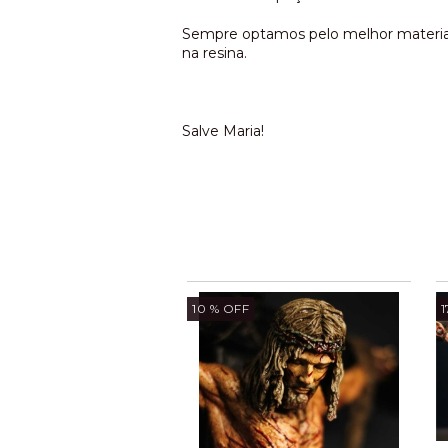
Sempre optamos pelo melhor material 
na resina.
Salve Maria!
10
% OFF
1