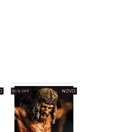
O
NOVO
10
% OFF