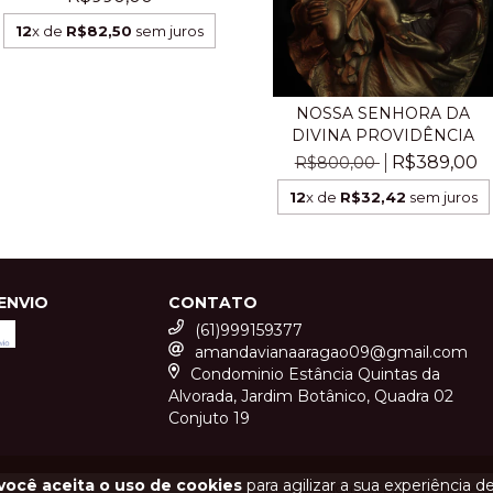
12
x de
R$82,50
sem juros
NOSSA SENHORA DA
DIVINA PROVIDÊNCIA
R$389,00
R$800,00
12
x de
R$32,42
sem juros
ENVIO
CONTATO
(61)999159377
amandavianaaragao09@gmail.com
Condominio Estância Quintas da
Alvorada, Jardim Botânico, Quadra 02
Conjuto 19
você aceita o uso de cookies
para agilizar a sua experiência d
COPYRIGHT ATELIE SÃO JOSEMARIA