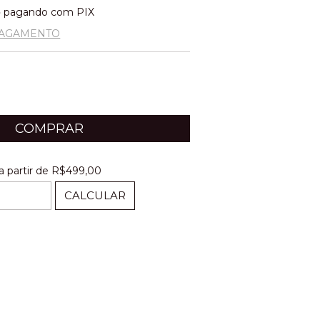
o
pagando com PIX
PAGAMENTO
a partir de
R$499,00
R$499,00
CALCULAR
ALTERAR CEP
EP: