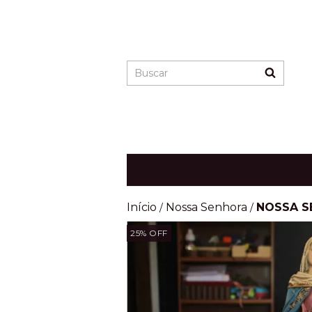
Início
Nossa Senhora
NOSSA S
/
/
25
% OFF