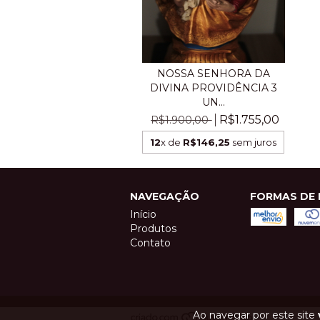
NOSSA SENHORA DA
DIVINA PROVIDÊNCIA 3
UN...
R$1.755,00
R$1.900,00
12
x de
R$146,25
sem juros
NAVEGAÇÃO
FORMAS DE 
Início
Produtos
Contato
Ao navegar por este site